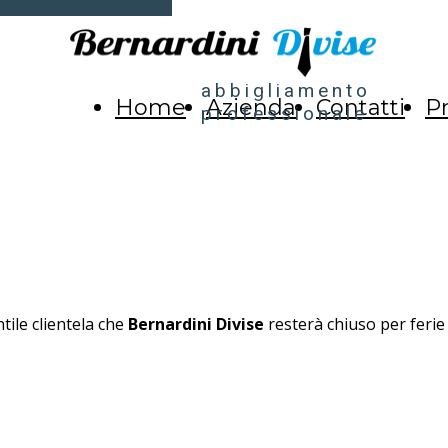
abbigliamento
Home
Azienda
Contatti
Pr
professionale
tile clientela che
Bernardini Divise
resterà chiuso per feri