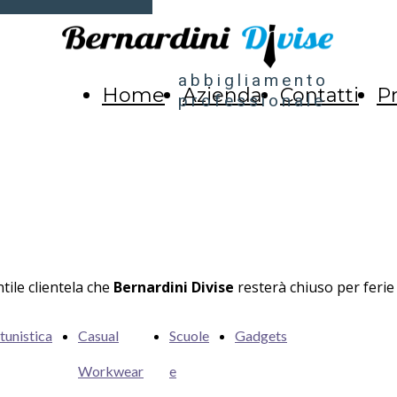
abbigliamento
Home
Azienda
Contatti
Pr
professionale
tile clientela che
Bernardini Divise
resterà chiuso per feri
tunistica
Casual
Scuole
Gadgets
Workwear
e