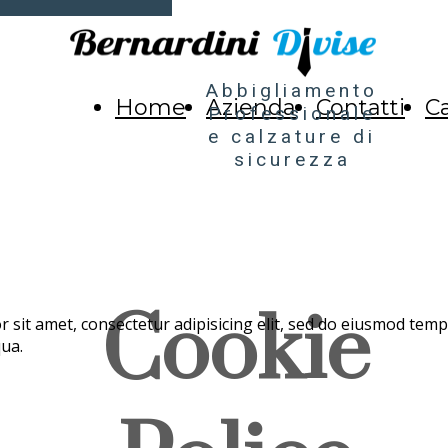
Abbigliamento
Home
Azienda
Contatti
C
Professionale
e calzature di
sicurezza
Cookie
 sit amet, consectetur adipisicing elit, sed do eiusmod tempo
qua.